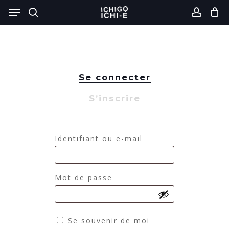
Skip
Menu
to
search
Close
accou
Cart
Cart
main
content
Se connecter
S’inscrire
Identifiant ou e-mail
Mot de passe
Se souvenir de moi