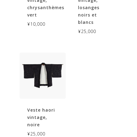
vintage,
vintage,
chrysanthèmes
losanges
vert
noirs et
blancs
¥
10,000
¥
25,000
Votre panier est vide.
Go To Shop
Veste haori
vintage,
noire
¥
25,000