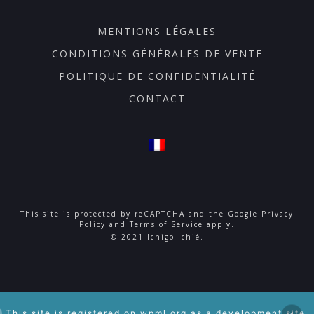
MENTIONS LÉGALES
CONDITIONS GÉNÉRALES DE VENTE
POLITIQUE DE CONFIDENTIALITÉ
CONTACT
This site is protected by reCAPTCHA and the Google
Privacy
Policy
and
Terms of Service
apply.
© 2021 Ichigo-Ichié.
Sous-total :
¥
0
Voir Le Panier
Commander
This site is registered on
wpml.org
as a development site.